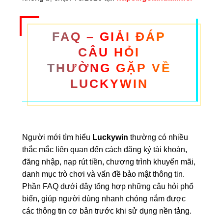
FAQ – GIẢI ĐÁP
CÂU HỎI
THƯỜNG GẶP VỀ
LUCKYWIN
Người mới tìm hiểu
Luckywin
thường có nhiều
thắc mắc liên quan đến cách đăng ký tài khoản,
đăng nhập, nạp rút tiền, chương trình khuyến mãi,
danh mục trò chơi và vấn đề bảo mật thông tin.
Phần FAQ dưới đây tổng hợp những câu hỏi phổ
biến, giúp người dùng nhanh chóng nắm được
các thông tin cơ bản trước khi sử dụng nền tảng.