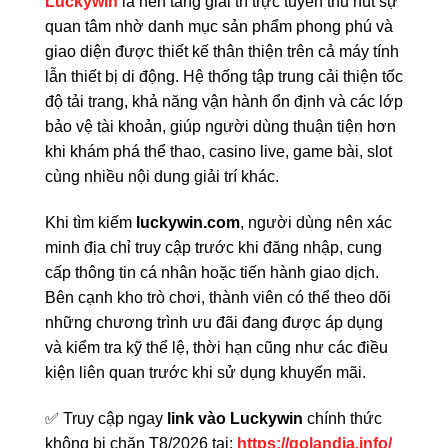
Luckywin
là nền tảng giải trí trực tuyến thu hút sự
quan tâm nhờ danh mục sản phẩm phong phú và
giao diện được thiết kế thân thiện trên cả máy tính
lẫn thiết bị di động. Hệ thống tập trung cải thiện tốc
độ tải trang, khả năng vận hành ổn định và các lớp
bảo vệ tài khoản, giúp người dùng thuận tiện hơn
khi khám phá thể thao, casino live, game bài, slot
cùng nhiều nội dung giải trí khác.
Khi tìm kiếm
luckywin.com
, người dùng nên xác
minh địa chỉ truy cập trước khi đăng nhập, cung
cấp thông tin cá nhân hoặc tiến hành giao dịch.
Bên cạnh kho trò chơi, thành viên có thể theo dõi
những chương trình ưu đãi đang được áp dụng
và kiểm tra kỹ thể lệ, thời hạn cũng như các điều
kiện liên quan trước khi sử dụng khuyến mãi.
✅ Truy cập ngay
link vào Luckywin
chính thức
không bị chặn T8/2026 tại:
https://golandia.info/